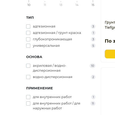
10
11
13
14
15
ТИП
Грун
адгезионная
3
Tiefg
адгезионная / грунт-краска
1
глубокопроникающая
3
По 
универсальная
5
ОСНОВА
акриловая / водно-
10
дисперсионная
водно-дисперсионная
2
ПРИМЕНЕНИЕ
для внутренних работ
1
для внутренних работ / для
11
наружных работ