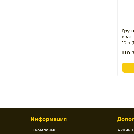
Грун
кварц
10 л (
По 
Информация
Допо
О компании
Акции 