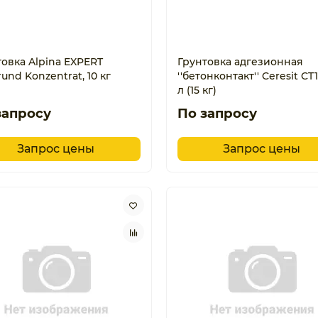
товка Alpina EXPERT
Грунтовка адгезионная
rund Konzentrat, 10 кг
''бетонконтакт'' Ceresit CT1
л (15 кг)
запросу
По запросу
Запрос цены
Запрос цены