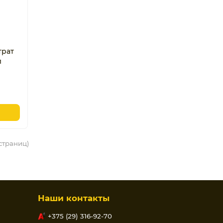
трат
л
 страниц)
Наши контакты
+375 (29) 316-92-70