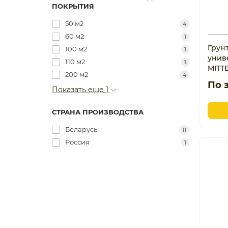
ПОКРЫТИЯ
50 м2
4
60 м2
1
Грун
100 м2
1
унив
110 м2
1
MITT
200 м2
4
По 
Показать еще 1
СТРАНА ПРОИЗВОДСТВА
Беларусь
11
Россия
1