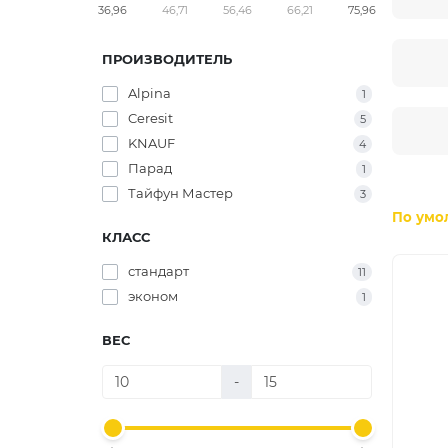
36,96
46,71
56,46
66,21
75,96
ПРОИЗВОДИТЕЛЬ
Alpina
1
Ceresit
5
KNAUF
4
Парад
1
Тайфун Мастер
3
По умо
КЛАСС
стандарт
11
эконом
1
ВЕС
-