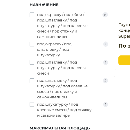
НАЗНАЧЕНИЕ
под окраску / под обои /
6
под шпатлевку / под
Грун
штукатурку / под клеевые
конце
смеси / под стяжку и
Super
самонивелиры
под окраску / под
1
По 
шпатлевку / под
штукатурку
под шпатлевку / под
1
штукатурку / под клеевые
смеси
под шпатлевку / под
2
штукатурку / под клеевые
смеси / под стяжку и
самонивелиры
под штукатурку / под
1
клеевые смеси / под стяжку
и самонивелиры
МАКСИМАЛЬНАЯ ПЛОЩАДЬ