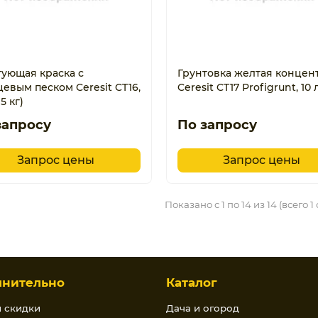
тующая краска с
Грунтовка желтая концен
евым песком Ceresit CT16,
Ceresit CT17 Profigrunt, 10 
15 кг)
запросу
По запросу
Запрос цены
Запрос цены
Показано с 1 по 14 из 14 (всего 1
лнительно
Каталог
и скидки
Дача и огород