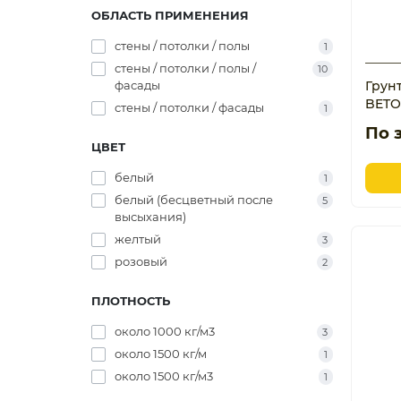
ОБЛАСТЬ ПРИМЕНЕНИЯ
стены / потолки / полы
1
стены / потолки / полы /
10
фасады
Грун
BETO
стены / потолки / фасады
1
По 
ЦВЕТ
белый
1
белый (бесцветный после
5
высыхания)
желтый
3
розовый
2
ПЛОТНОСТЬ
около 1000 кг/м3
3
около 1500 кг/м
1
около 1500 кг/м3
1