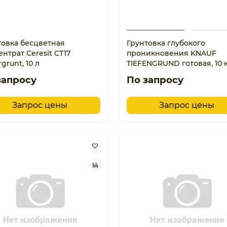
товка бесцветная
Грунтовка глубокого
нтрат Ceresit CT17
проникновения KNAUF
grunt, 10 л
TIEFENGRUND готовая, 10 
запросу
По запросу
Запрос цены
Запрос цены