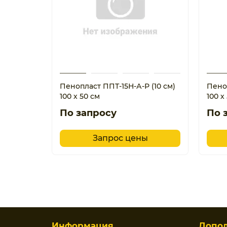
Пенопласт ППТ-15Н-А-Р (10 см)
Пеноп
100 х 50 см
100 х
По запросу
По 
Запрос цены
Информация
Допо