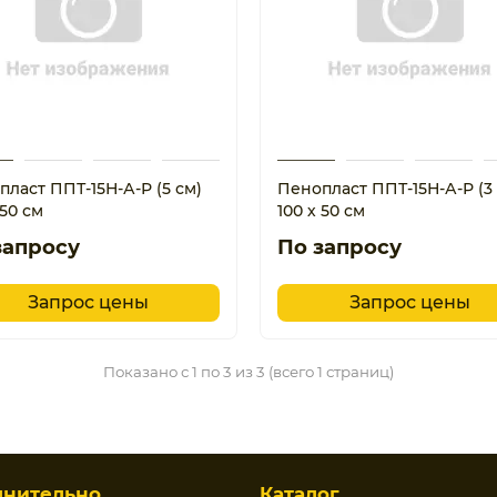
ласт ППТ-15Н-А-Р (5 см)
Пенопласт ППТ-15Н-А-Р (3
 50 см
100 х 50 см
запросу
По запросу
Запрос цены
Запрос цены
Показано с 1 по 3 из 3 (всего 1 страниц)
лнительно
Каталог