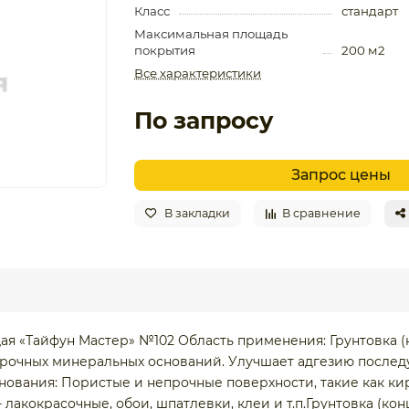
Класс
стандарт
Максимальная площадь
покрытия
200 м2
Все характеристики
По запросу
Запрос цены
В закладки
В сравнение
я «Тайфун Мастер» №102 Область применения: Грунтовка (к
прочных минеральных оснований. Улучшает адгезию послед
ования: Пористые и непрочные поверхности, такие как кир
 лакокрасочные, обои, шпатлевки, клеи и т.п.Грунтовка (к