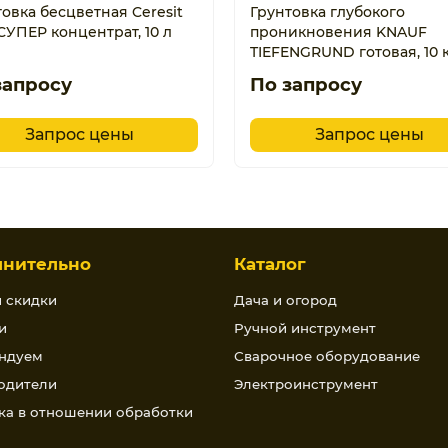
овка бесцветная Ceresit
Грунтовка глубокого
СУПЕР концентрат, 10 л
проникновения KNAUF
TIEFENGRUND готовая, 10 
запросу
По запросу
Запрос цены
Запрос цены
лнительно
Каталог
и скидки
Дача и огород
и
Ручной инструмент
ндуем
Сварочное оборудование
одители
Электроинструмент
ка в отношении обработки