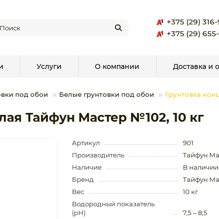
+375 (29) 316
+375 (29) 655
и
Услуги
О компании
Доставка и 
овки под обои
Белые грунтовки под обои
Грунтовка конц
лая Тайфун Мастер №102, 10 кг
Артикул
901
Производитель
Тайфун Ма
Наличие
В наличии
Бренд
Тайфун Ма
Вес
10 кг
Водородный показатель
(рН)
7,5 – 8,5