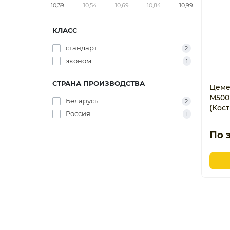
10,39
10,54
10,69
10,84
10,99
КЛАСС
стандарт
2
эконом
1
СТРАНА ПРОИЗВОДСТВА
Цеме
М500 
Беларусь
2
(Кос
Россия
1
По 