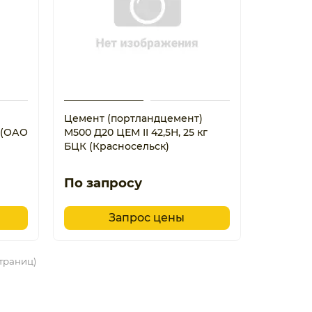
)
Цемент (портландцемент)
г (ОАО
М500 Д20 ЦЕМ II 42,5Н, 25 кг
БЦК (Красносельск)
По запросу
Запрос цены
страниц)