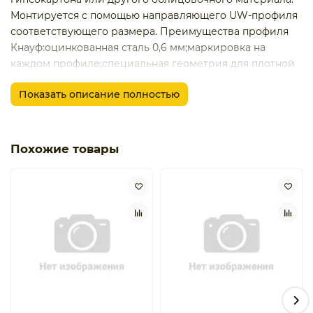
Монтируется с помощью направляющего UW-профиля
соответствующего размера. Преимущества профиля
Кнауф:оцинкованная сталь 0,6 мм;маркировка на
каждом профиле;специальная геометрия для плотной
стыковки профилей;специальные ребра жесткости для
Показать описание полностью
прочности конструкции;отверстия для монтажа
инженерных коммуникаций и установки дюбелей.
Похожие товары