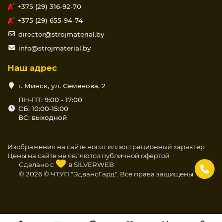
+375 (29) 316-92-70
согласованию изготовителя с потребителем возможно
изготовление листов с другими видами кромок.
+375 (29) 655-94-74
Другим важнейшим компонентом гипсокартонного
director@strojmaterial.by
огнестокого КНАУФ-листа (ГКЛО) является
info@strojmaterial.by
облицовочный картон, сцепление которого с
сердечником обеспечивается за счет применения
Наш адрес
клеящих добавок. Картон выполняет роль, как
г. Минск, ул. Семенова, 2
армирующего каркаса, так и прекрасной основы для
нанесения любого отделочного материала (штукатурка,
ПН-ПТ: 9:00 - 17:00
СБ: 10:00-15:00
обои, краска, керамическая плитка и др.). По своим
ВС: выходной
физическим и гигиеническим свойствам картон
идеально подходит для жилых помещений. Отличается
от обычных КНАУФ-листов — специальными
Изображения на сайте носят иллюстрационный характер
армирующими добавками в материал сердечника.
Цены на сайте не являются публичной офертой
Сделано с
в
SILVERWEB
Другие виды и размеры гипсокартонных листов в
© 2026 © ЧТУП "ЭдвансГард". Все права защищены
разделе Гипсокартон.
Оказываем услуги разреза
гипсокартонных листов. Стоимость одного прямого
реза поперек - 2 р., вдоль - 5 р. Подробнее.